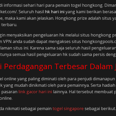
di informasi sehari hari para pemain togel hongkong. Dima
ket.com/. Seluruh hasil
hk hari ini
yang kami berikan berasal
e, maka kami akan jelaskan. Hongkong prize adalah situs
 terbaru.
in menyaksikan pengeluaran hk melalui situs hongkong pri
n VPN anda sudah dapat mengakses situs hongkongpools.
aman situs ini. Karena sama saja seluruh hasil pengeluara
ntunya semua hasil pengeluaran hk sudah sama persis deng
 Perdagangan Terbesar Dalam J
 online yang paling diminati oleh para penjudi dimanapun
yang mudah dinikmati oleh para pemainnya. Serta hadiah
ri pasaran
link gacor hari ini
lainnya. Hal tersebut membuat 
online.
da nikmati sebagai pemain
togel singapore
sebagai berikut.