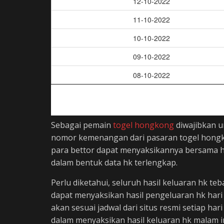
Sebagai pemain
togel hongkong
diwajibkan u
nomor kemenangan dari pasaran togel hongkong
para bettor dapat menyaksikannya bersama ht
dalam bentuk data hk terlengkap.
Perlu diketahui, seluruh hasil keluaran hk te
dapat menyaksikan hasil pengeluaran hk hari
akan sesuai jadwal dari situs resmi setiap h
dalam menyaksikan hasil keluaran hk malam in