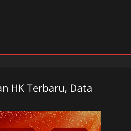
an HK Terbaru, Data