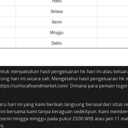
ntuk menyaksikan hasil pengeluaran hk hari ini atau kelua
 hari ini secara sah. Mengetahui hasil pengeluaran hk mal
tps://sohocafeandmarket.com/. Dimana para pemain togel 
baru hari ini yang kami berikan langsung berasal dari situ
 ini bersama kami tanpa keraguan sedikitpun. Kami memberi
ari senin hingga minggu pada pukul 23:00 WIB atau jam 11 m
i.